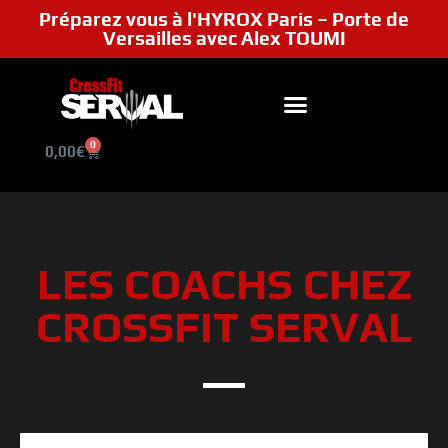
Préparez vous à l'HYROX Paris – Porte de
Versailles avec Alex TOUMI
0
0,00
€
LES COACHS CHEZ
CROSSFIT SERVAL