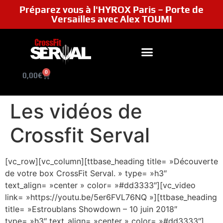
Préparez vous à l'HYROX Paris – Porte de
Versailles avec Alex TOUMI
0
0,00
€
Les vidéos de
Crossfit Serval
[vc_row][vc_column][ttbase_heading title= »Découverte
de votre box CrossFit Serval. » type= »h3″
text_align= »center » color= »#dd3333″][vc_video
link= »https://youtu.be/5er6FVL76NQ »][ttbase_heading
title= »Estroublans Showdown – 10 juin 2018″
type= »h3″ text_align= »center » color= »#dd3333″]