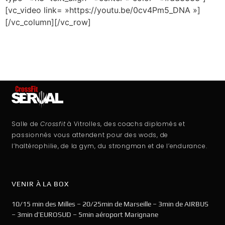
[vc_video link= »https://youtu.be/0cv4Pm5_DNA »]
[/vc_column][/vc_row]
Salle de
Crossfit
à Vitrolles, des coachs diplomés et
passionnés vous attendent pour des wods, de
l’haltérophilie, de la gym, du strongman et de l’endurance.
VENIR À LA BOX
10/15 min des Milles – 20/25min de Marseille – 3min de AIRBUS
– 3min d’EUROSUD – 5min aéroport Marignane