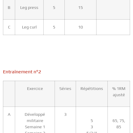
B
Leg press
5
15
C
Leg curl
5
10
E
ntraînement n°2
Exercice
Séries
Répétitions
% 1RM
ajusté
A
Développé
3
militaire
5
65, 75,
Semaine 1
3
85