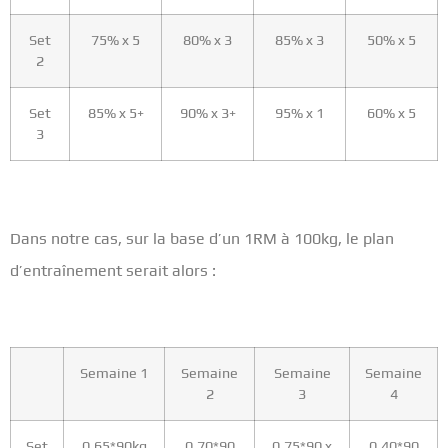
Set
75% x 5
80% x 3
85% x 3
50% x 5
2
Set
85% x 5+
90% x 3+
95% x 1
60% x 5
3
Dans notre cas, sur la base d’un 1RM à 100kg, le plan
d’entraînement serait alors :
Semaine 1
Semaine
Semaine
Semaine
2
3
4
Set
0,65*90kg
0,70*90
0,75*90 x
0,40*90