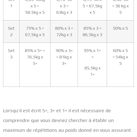
1
x 5 =
x 3 =
5 = 67,5kg
= 36 kg x
58.5kg x 5
63kg x 3
x 5
5
Set
75% x 5 =
80% x 3 =
85% x 3 =
50% x 5
2
67,5kg x 5
72kg x 3
86,5kg x 3
Set
85% x 5+ =
90% x 3+
95% x 1+
60% x 5
3
76,5kg x
= 81kg x
=
= 54kg x
5+
3+
5
85,5kg x
1+
Lorsqu’il est écrit 5+, 3+ et 1+ il est nécessaire de
comprendre que vous devriez chercher à établir un
maximum de répétitions au poids donné en vous assurant