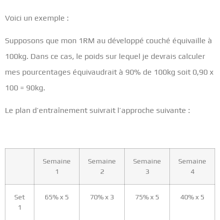
Voici un exemple :
Supposons que mon 1RM au développé couché équivaille à
100kg. Dans ce cas, le poids sur lequel je devrais calculer
mes pourcentages équivaudrait à 90% de 100kg soit 0,90 x
100 = 90kg.
Le plan d’entraînement suivrait l’approche suivante :
Semaine
Semaine
Semaine
Semaine
1
2
3
4
Set
65% x 5
70% x 3
75% x 5
40% x 5
1