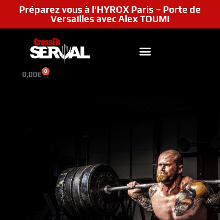
Préparez vous à l'HYROX Paris – Porte de
Versailles avec Alex TOUMI
0
0,00
€