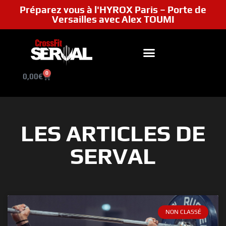
Préparez vous à l'HYROX Paris – Porte de
Versailles avec Alex TOUMI
0
0,00
€
LES ARTICLES DE
SERVAL
NON CLASSÉ