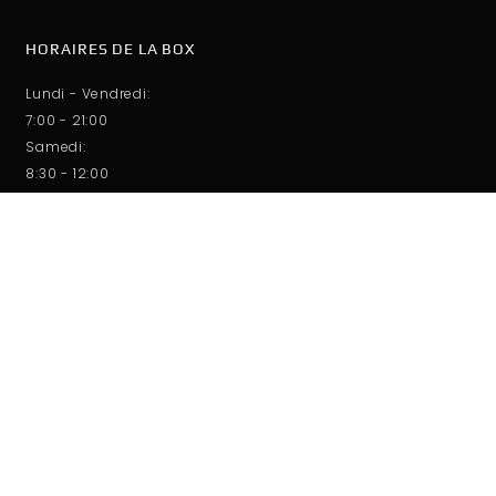
HORAIRES DE LA BOX
Lundi - Vendredi:
7:00 - 21:00
Samedi:
8:30 - 12:00
Dimanche:
9:00 - 11:00