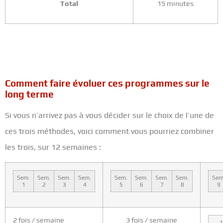
Total
15 minutes
Comment faire évoluer ces programmes sur le
long terme
Si vous n’arrivez pas à vous décider sur le choix de l’une de
ces trois méthodes, voici comment vous pourriez combiner
les trois, sur 12 semaines :
Sem.
Sem.
Sem.
Sem.
Sem.
Sem.
Sem.
Sem.
Sem
1
2
3
4
5
6
7
8
9
2 fois / semaine
3 fois / semaine
1