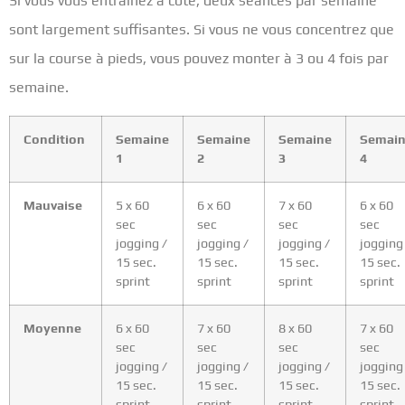
Si vous vous entraînez à côté, deux séances par semaine
sont largement suffisantes. Si vous ne vous concentrez que
sur la course à pieds, vous pouvez monter à 3 ou 4 fois par
semaine.
Condition
Semaine
Semaine
Semaine
Semai
1
2
3
4
Mauvaise
5 x 60
6 x 60
7 x 60
6 x 60
sec
sec
sec
sec
jogging /
jogging /
jogging /
jogging
15 sec.
15 sec.
15 sec.
15 sec.
sprint
sprint
sprint
sprint
Moyenne
6 x 60
7 x 60
8 x 60
7 x 60
sec
sec
sec
sec
jogging /
jogging /
jogging /
jogging
15 sec.
15 sec.
15 sec.
15 sec.
sprint
sprint
sprint
sprint