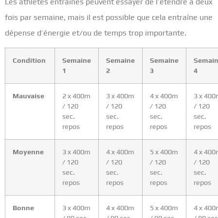
Les athlètes entraînés peuvent essayer de l’étendre à deux
fois par semaine, mais il est possible que cela entraîne une
dépense d’énergie et/ou de temps trop importante.
Condition
Semaine
Semaine
Semaine
Semai
1
2
3
4
Mauvaise
2 x 400m
3 x 400m
4 x 400m
3 x 40
/ 120
/ 120
/ 120
/ 120
sec.
sec.
sec.
sec.
repos
repos
repos
repos
Moyenne
3 x 400m
4 x 400m
5 x 400m
4 x 40
/ 120
/ 120
/ 120
/ 120
sec.
sec.
sec.
sec.
repos
repos
repos
repos
Bonne
3 x 400m
4 x 400m
5 x 400m
4 x 40