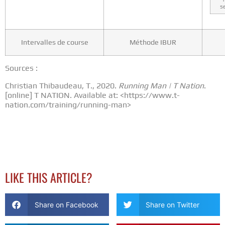
s
Intervalles de course
Méthode IBUR
Sources :
Christian Thibaudeau, T., 2020.
Running Man | T Nation
.
[online] T NATION. Available at: <https://www.t-
nation.com/training/running-man>
LIKE THIS ARTICLE?
Share on Facebook
Share on Twitter