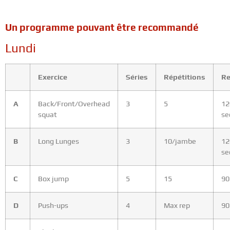
Un programme pouvant être recommandé
Lundi
Exercice
Séries
Répétitions
R
A
Back/Front/Overhead
3
5
12
squat
se
B
Long Lunges
3
10/jambe
12
se
C
Box jump
5
15
90
D
Push-ups
4
Max rep
90