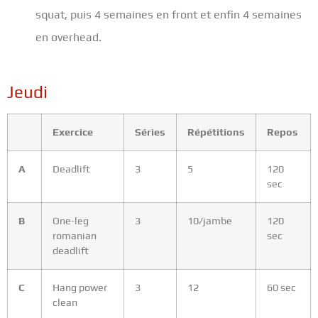
squat, puis 4 semaines en front et enfin 4 semaines
en overhead.
Jeudi
Exercice
Séries
Répétitions
Repos
A
Deadlift
3
5
120
sec
B
One-leg
3
10/jambe
120
romanian
sec
deadlift
C
Hang power
3
12
60 sec
clean