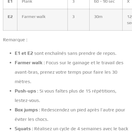
E1
Plank
3
60 – 90 sec
X
E2
Farmer walk
3
30m
12
se
Remarque :
E1 et E2
sont enchaînés sans prendre de repos.
Farmer walk
: Focus sur le gainage et le travail des
avant-bras, prenez votre temps pour faire les 30
mètres.
Push-ups
: Si vous faîtes plus de 15 répétitions,
lestez-vous.
Box jumps
: Redescendez un pied après l’autre pour
éviter les chocs.
Squats
: Réalisez un cycle de 4 semaines avec le back