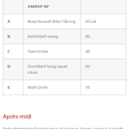
AMRAP 40’
A
Row/Assault Bike/ Ski erg
50 cal
B
Kettlebell swing
40
C
Toes to bar
30
D
Dumbbell hang squat
20
clean
E
Wall climb
10
Après-midi
Entraînement d’endurance classique (nage, course à pieds,