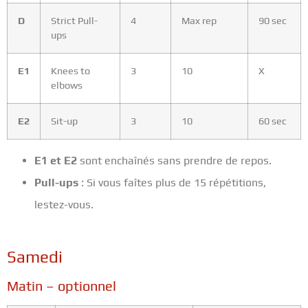
D
Strict Pull-
4
Max rep
90 sec
ups
E1
Knees to
3
10
X
elbows
E2
Sit-up
3
10
60 sec
E1 et E2
sont enchaînés sans prendre de repos.
Pull-ups
: Si vous faîtes plus de 15 répétitions,
lestez-vous.
Samedi
Matin – optionnel