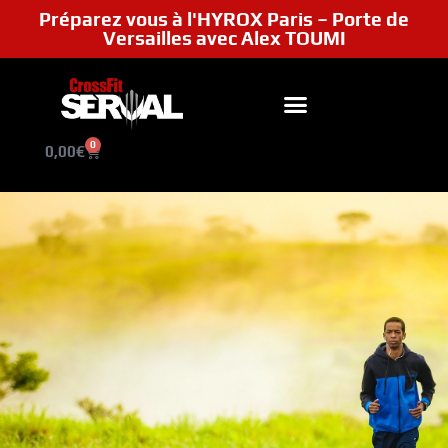
Préparez vous à l'HYROX Paris – Porte de
Versailles avec Alex TOUMI
0
0,00
€